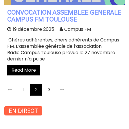
CONVOCATION ASSEMBLEE GENERALE
CAMPUS FM TOULOUSE
19 décembre 2025
Campus FM
Chères adhérentes, chers adhérents de Campus
FM, L’assemblée générale de l’association
Radio Campus Toulouse prévue le 27 novembre
dernier n’a pu se
Read More
Pagination
1
2
3
des
publications
EN DIRECT