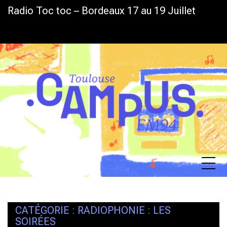
Skip
Radio Toc toc – Bordeaux 17 au 19 Juillet
L
to
content
CATÉGORIE :
RADIOPHONIE : LES
SOIRÉES