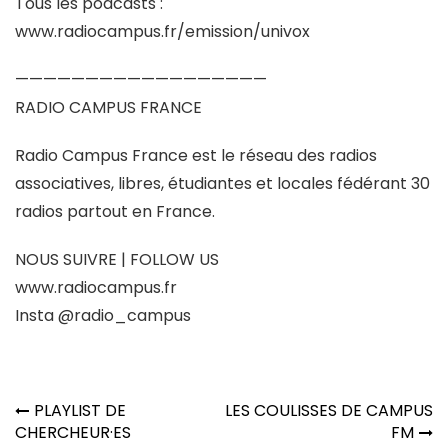
Tous les podcasts :
www.radiocampus.fr/emission/univox
——————————————————
RADIO CAMPUS FRANCE
Radio Campus France est le réseau des radios
associatives, libres, étudiantes et locales fédérant 30
radios partout en France.
NOUS SUIVRE | FOLLOW US
www.radiocampus.fr
Insta @
radio_campus
Navigation
PLAYLIST DE
LES COULISSES DE CAMPUS
de
CHERCHEUR·ES
FM