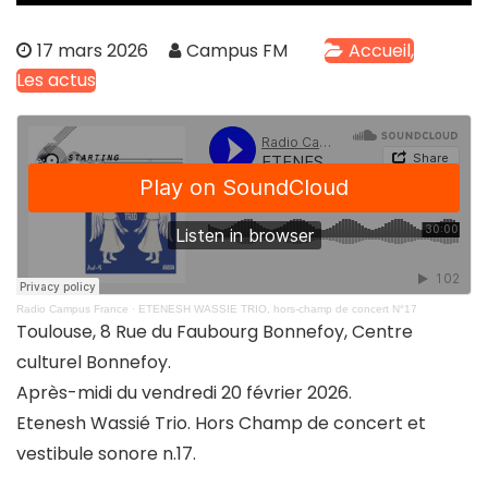
17 mars 2026
Campus FM
Accueil
Les actus
Radio Campus France
·
ETENESH WASSIE TRIO, hors-champ de concert N°17
Toulouse, 8 Rue du Faubourg Bonnefoy, Centre
culturel Bonnefoy.
Après-midi du vendredi 20 février 2026.
Etenesh Wassié Trio. Hors Champ de concert et
vestibule sonore n.17.