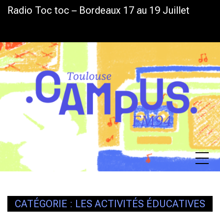
Skip
Radio Toc toc – Bordeaux 17 au 19 Juillet
LA GRILLE D’ÉTÉ EST DE SORTIE
L
to
content
CATÉGORIE :
LES ACTIVITÉS ÉDUCATIVES