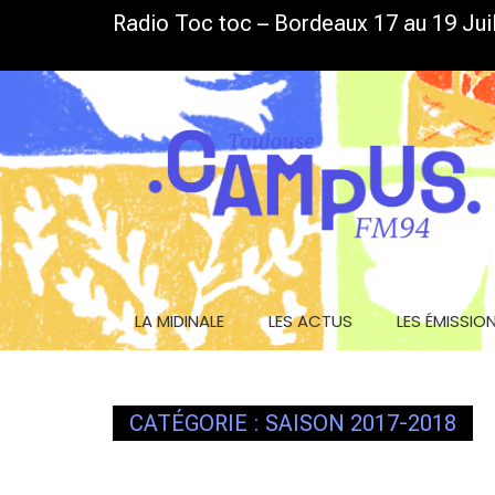
Skip
Radio Toc toc – Bordeaux 17 au 19 Juil
LA GRILLE D’ÉTÉ EST DE SORTIE
to
content
LA MIDINALE
LES ACTUS
LES ÉMISSIO
CATÉGORIE :
SAISON 2017-2018