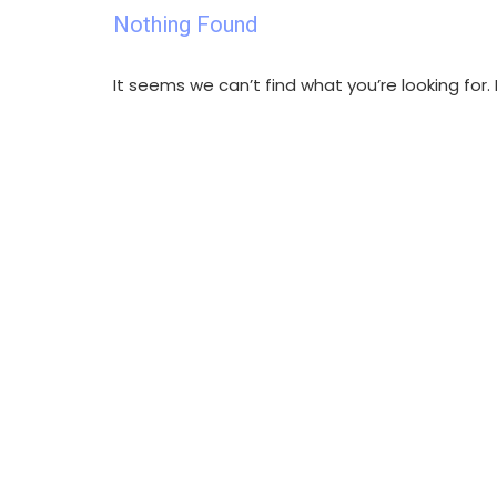
Nothing Found
It seems we can’t find what you’re looking for
Search
for: