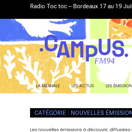
Skip
Radio Toc toc – Bordeaux 17 au 19 Juil
LA GRILLE D’ÉTÉ EST DE SORTIE
to
content
LA MIDINALE
LES ACTUS
LES ÉMISSIO
CATÉGORIE :
NOUVELLES ÉMISSIO
Les nouvelles émissions à découvrir, diffusées