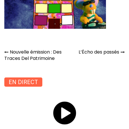
Navigation
Nouvelle émission : Des
L’Écho des passés
de
Traces Del Patrimoine
l’article
EN DIRECT