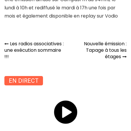
lundi à 10h et rediffusé le mardi à 17h une fois par
mois et également disponible en replay sur Vodio
Navigation
Les radios associatives :
Nouvelle émission :
de
une exécution sommaire
Tapage à tous les
l’article
!!!
étages
EN DIRECT