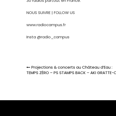
30 radios partout en France.
NOUS SUIVRE | FOLLOW US
www.radiocampus.fr
Insta @radio_campus
Navigation
Projections & concerts au Château d’Eau :
de
TEMPS ZÉRO – PS STAMPS BACK – AKI GRATTE-C
l’article