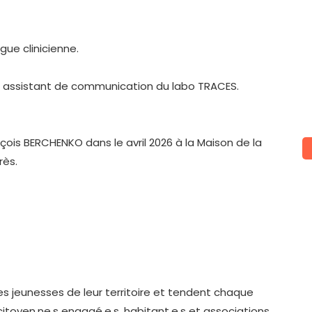
ue clinicienne.
t assistant de communication du labo TRACES.
ois BERCHENKO dans le avril 2026 à la Maison de la
rès.
 jeunesses de leur territoire et tendent chaque
citoyen.ne
.s engagé.e.s, habitant.e.s et associations