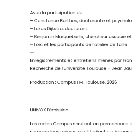
Avec la participation de :
– Constance Barthes, doctorante et psycholog
– Lukas Dijkstra, doctorant.
– Benjamin Marquebielle, chercheur associé e
– Loïc et les participants de l’atelier de taille
—
Enregistrements et entretiens menés par Franç
Recherche de l’Université Toulouse – Jean Jau
Production : Campus FM, Toulouse, 2026
—————————————————–
UNIVOX l’émission
Les radios Campus scrutent en permanence les
semaine leurs micros aux étudiant.e.s, jeunes