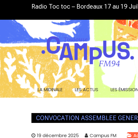
Skip
Radio Toc toc – Bordeaux 17 au 19 Juil
LA GRILLE D’ÉTÉ EST DE SORTIE
to
content
LA MIDINALE
LES ACTUS
LES ÉMISSIO
CONVOCATION ASSEMBLEE GENER
19 décembre 2025
Campus FM
A