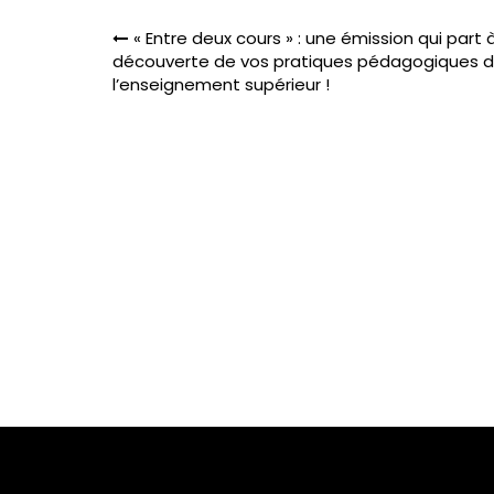
Navigation
« Entre deux cours » : une émission qui part à
de
découverte de vos pratiques pédagogiques 
l’article
l’enseignement supérieur !