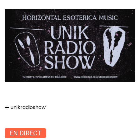
Navigation
unikradioshow
de
l’article
EN DIRECT