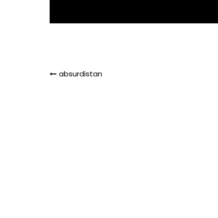
Navigation
absurdistan
de
l’article