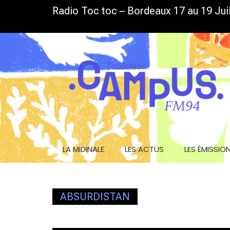
Skip
Radio Toc toc – Bordeaux 17 au 19 Juil
LA GRILLE D’ÉTÉ EST DE SORTIE
to
content
LA MIDINALE
LES ACTUS
LES ÉMISSIO
ABSURDISTAN